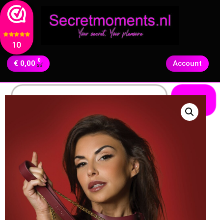
10
0
€
0,00
Account
Zoeken