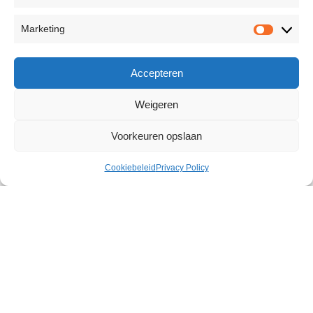
Marketing
Accepteren
Weigeren
Voorkeuren opslaan
Cookiebeleid
Privacy Policy
Teardrop Collar and Leash
€
33,05
644 op voorraad