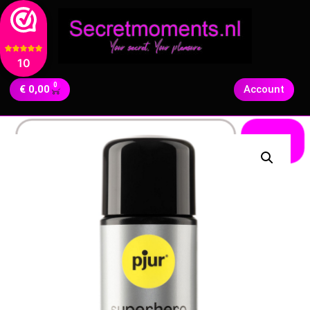
10
0
€
0,00
Account
Zoeken