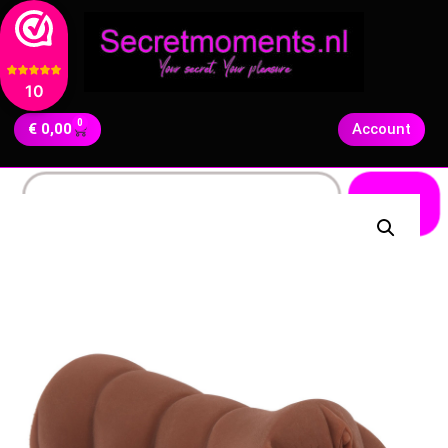
10
0
€
0,00
Account
Zoeken