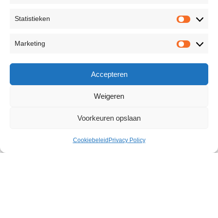
Statistieken
Marketing
Accepteren
Weigeren
Voorkeuren opslaan
Cookiebeleid
Privacy Policy
Stimulating Clitoris Creme
€
15,66
172 op voorraad