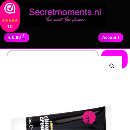
10
0
€
0,00
Account
Zoeken