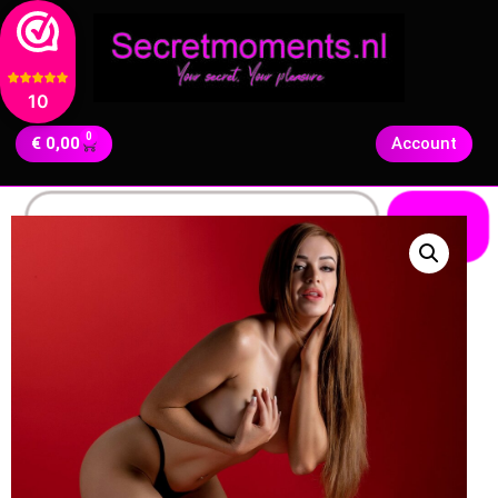
10
0
€
0,00
Account
Zoeken