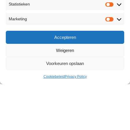
Statistieken
Marketing
Accepteren
Weigeren
Voorkeuren opslaan
Cookiebeleid
Privacy Policy
Spectra Bondage Flogger
€
22,31
23 op voorraad