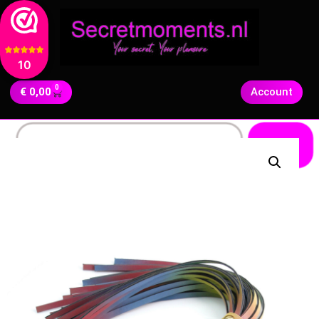
10
0
€
0,00
Account
Zoeken