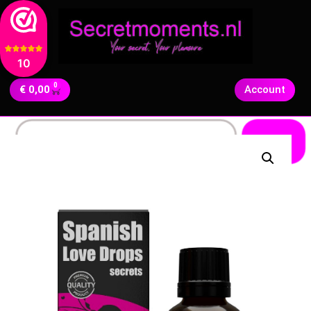
10
0
€
0,00
Account
Zoeken