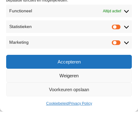
bepaalde functies en mogelijkheden.
Functioneel
Altijd actief
Statistieken
Marketing
Accepteren
Weigeren
Voorkeuren opslaan
Cookiebeleid
Privacy Policy
Spanish Love Drops Secrets 30
ml