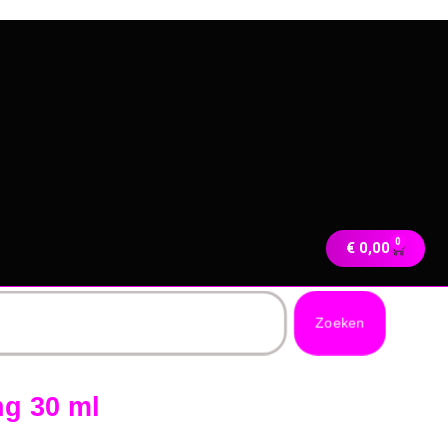
0
€
0,00
Zoeken
ng 30 ml