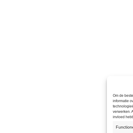
Om de beste 
informatie o
technologieë
verwerken. A
invloed heb
Function