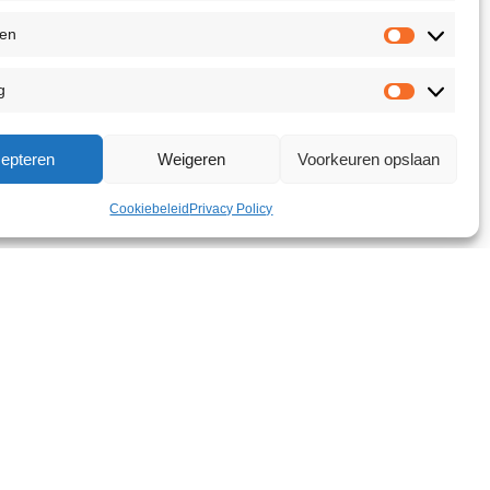
ken
g
epteren
Weigeren
Voorkeuren opslaan
Cookiebeleid
Privacy Policy