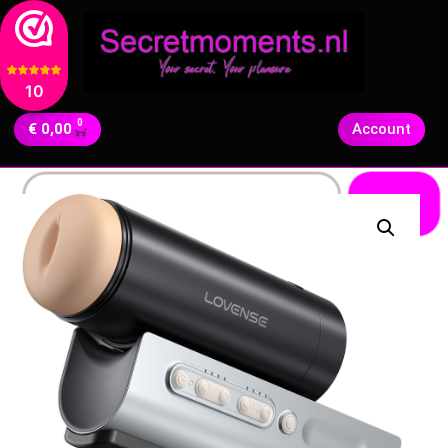
10
0
€
0,00
Account
Zoeken