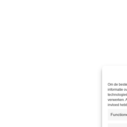
Om de beste 
informatie o
technologieë
verwerken. A
invloed heb
Function