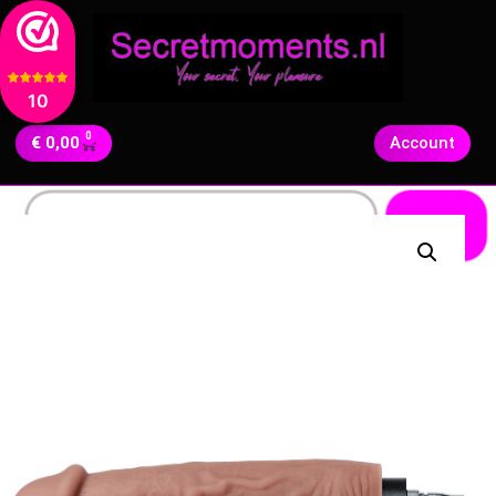
10
0
€
0,00
Account
Zoeken