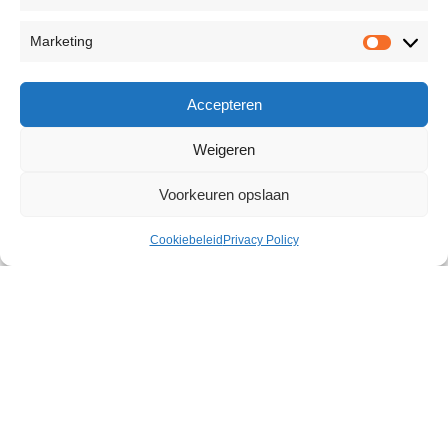
Marketing
Accepteren
Weigeren
Voorkeuren opslaan
Cookiebeleid
Privacy Policy
Silver Plated BDSM Handcuffs
€
20,65
303 op voorraad