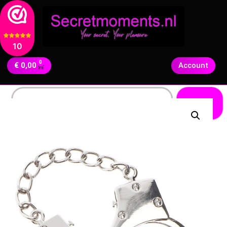
10
0
€
0,00
Account
Zoeken