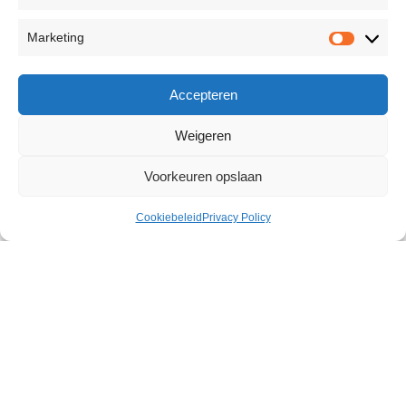
Marketing
Accepteren
Weigeren
Voorkeuren opslaan
Cookiebeleid
Privacy Policy
Silicone Wrist Cuffs
€
15,66
647 op voorraad