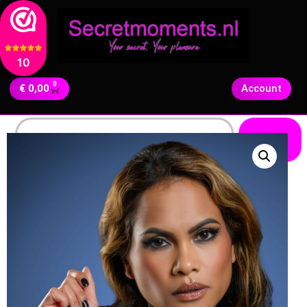
10
0
€
0,00
Account
Zoeken