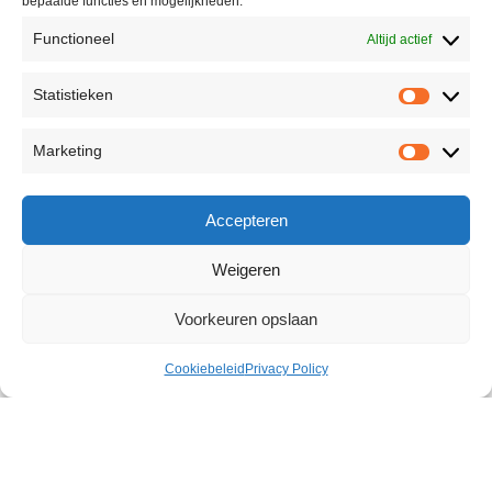
bepaalde functies en mogelijkheden.
Functioneel
Altijd actief
Statistieken
Marketing
Accepteren
Weigeren
Voorkeuren opslaan
Cookiebeleid
Privacy Policy
Silicone Ankle Cuff Set
€
34,67