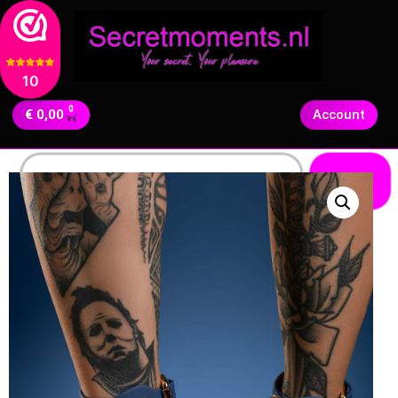
10
0
€
0,00
Account
Zoeken