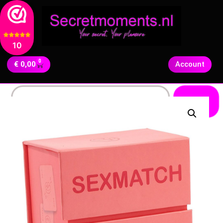
10
0
€
0,00
Account
Zoeken