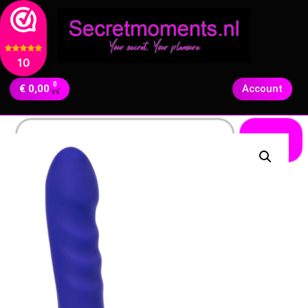
10
0
€
0,00
Account
Zoeken