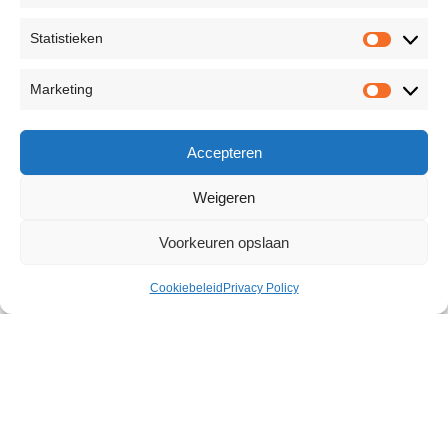
Statistieken
Marketing
Accepteren
Weigeren
Voorkeuren opslaan
Cookiebeleid
Privacy Policy
Sex In The Countryside Kit
€
24,75
25 op voorraad