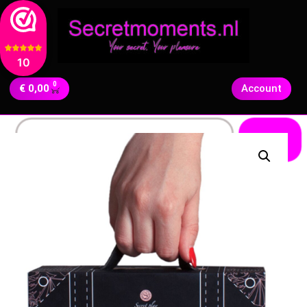
10
0
€
0,00
Account
Zoeken