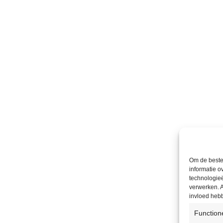
Om de beste 
informatie o
technologieë
verwerken. A
invloed heb
Function