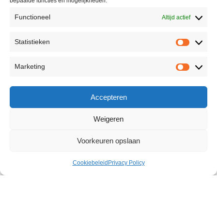
bepaalde functies en mogelijkheden.
Functioneel
Altijd actief
Statistieken
Marketing
Accepteren
Weigeren
Voorkeuren opslaan
Cookiebeleid
Privacy Policy
Scandal BDSM Rope 30 Meter
€
37,99