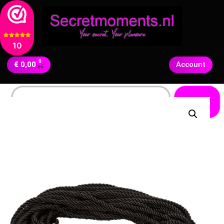
10
0
€
0,00
Account
Zoeken