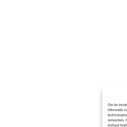
Om de beste 
informatie o
technologieë
verwerken. A
invloed heb