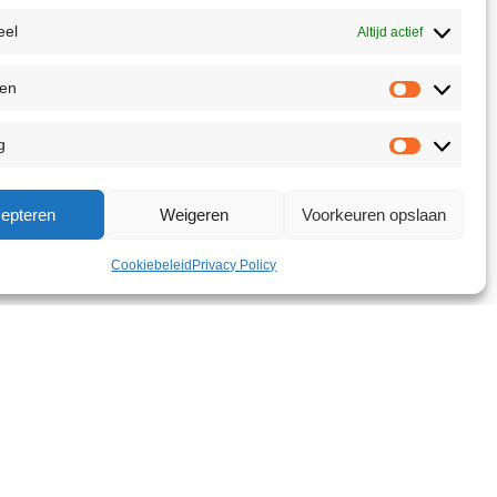
eel
Altijd actief
ken
g
epteren
Weigeren
Voorkeuren opslaan
Cookiebeleid
Privacy Policy