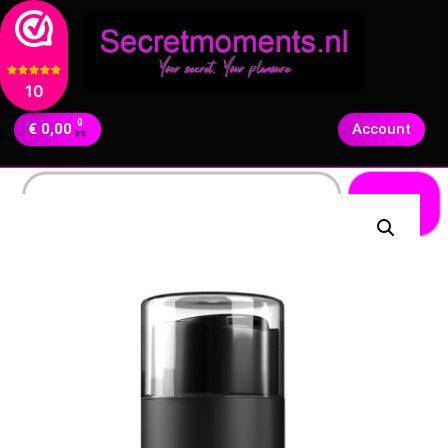
10
0
€
0,00
Account
Zoeken