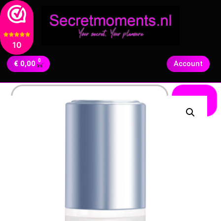
10
0
€
0,00
Account
Zoeken