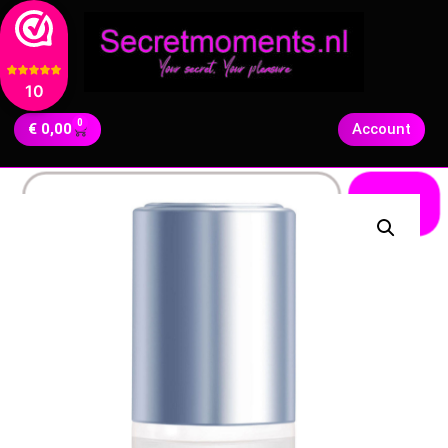
10
0
€
0,00
Account
Zoeken