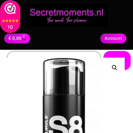
10
0
€
0,00
Account
Zoeken