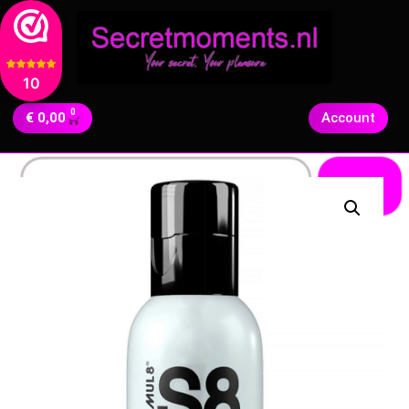
10
0
€
0,00
Account
Zoeken