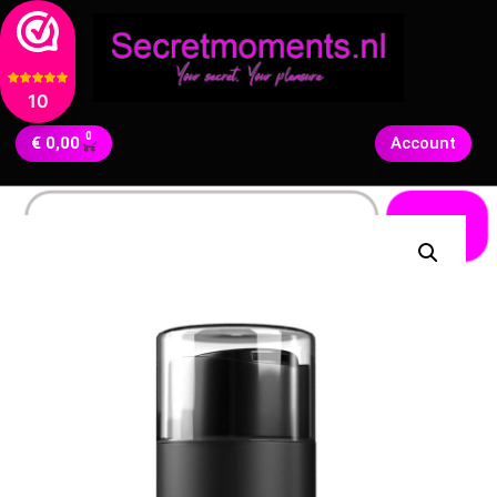
10
0
€
0,00
Account
Zoeken