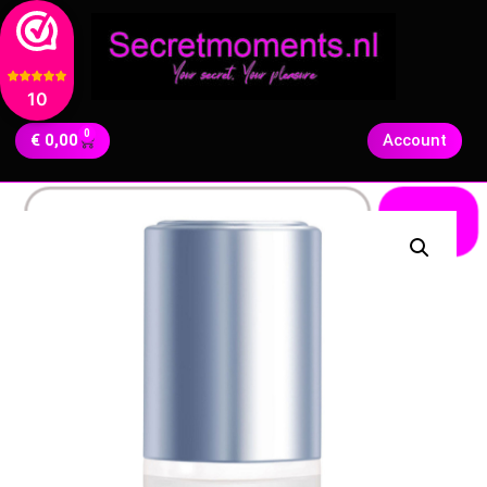
10
0
€
0,00
Account
Zoeken