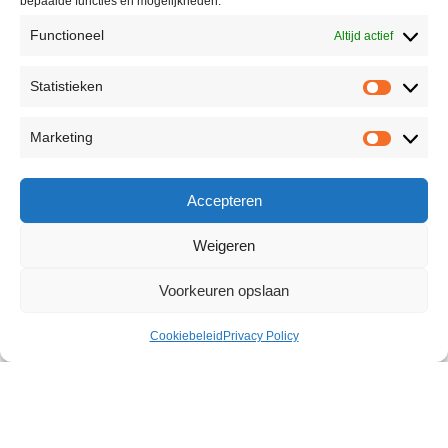
bepaalde functies en mogelijkheden.
Functioneel
Altijd actief
Statistieken
Marketing
Accepteren
Weigeren
Voorkeuren opslaan
Cookiebeleid
Privacy Policy
Rotating Vibrator
€
49,58