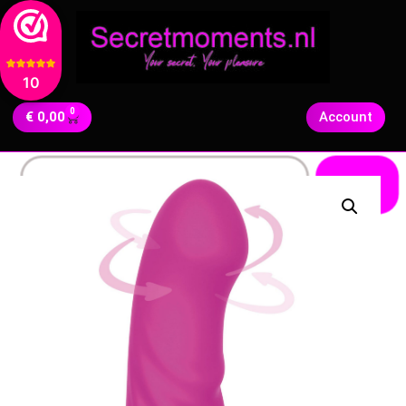
10
0
€
0,00
Account
Zoeken