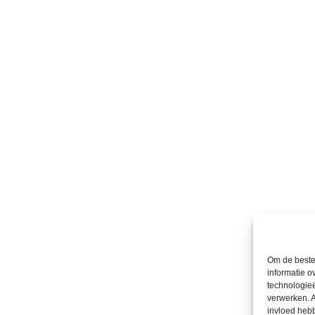
Om de beste 
informatie o
technologieë
verwerken. A
invloed heb