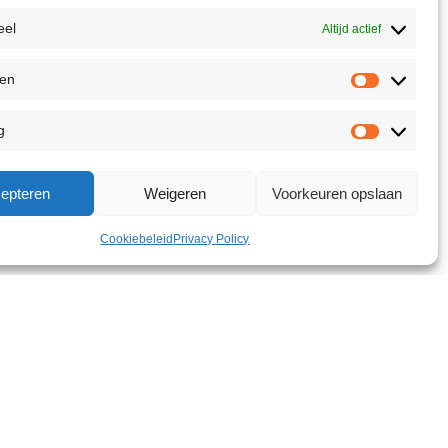
eel
Altijd actief
ken
g
epteren
Weigeren
Voorkeuren opslaan
Cookiebeleid
Privacy Policy