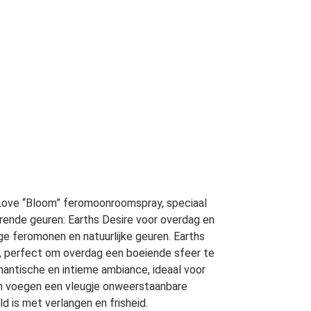
f Love “Bloom” feromoonroomspray, speciaal
rende geuren: Earths Desire voor overdag en
ige feromonen en natuurlijke geuren. Earths
d, perfect om overdag een boeiende sfeer te
antische en intieme ambiance, ideaal voor
en voegen een vleugje onweerstaanbare
 is met verlangen en frisheid.