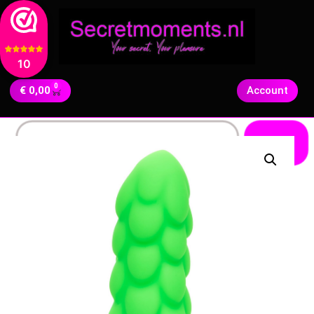
10
0
€
0,00
Account
Zoeken