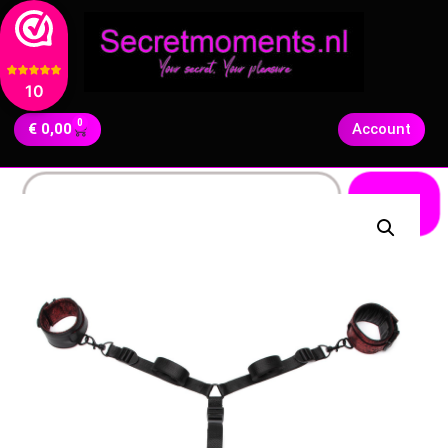
10
0
€
0,00
Account
Zoeken