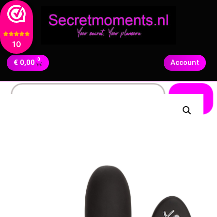
10
0
€
0,00
Account
Zoeken