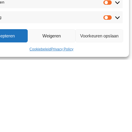
ken
g
epteren
Weigeren
Voorkeuren opslaan
Cookiebeleid
Privacy Policy