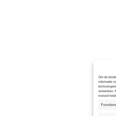
Om de beste 
informatie o
technologieë
verwerken. A
invloed heb
Function