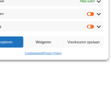
eel
Altijd actief
ken
g
epteren
Weigeren
Voorkeuren opslaan
Cookiebeleid
Privacy Policy