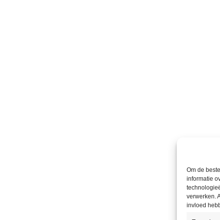
Om de beste 
informatie o
technologieë
verwerken. A
invloed heb