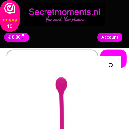
10
0
€
0,00
Account
Zoeken