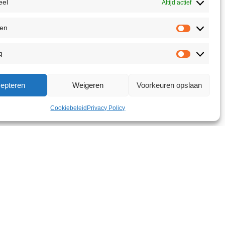
eel
Altijd actief
ken
g
epteren
Weigeren
Voorkeuren opslaan
Cookiebeleid
Privacy Policy