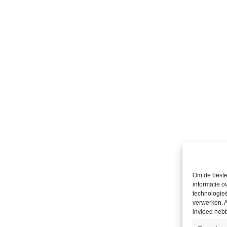
Om de beste 
informatie o
technologieë
verwerken. A
invloed heb