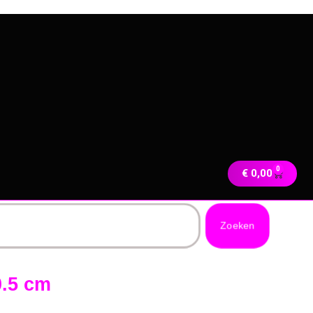
0
€
0,00
Zoeken
0.5 cm