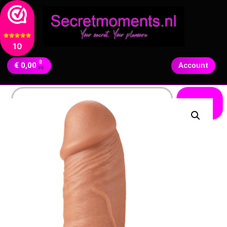
10
0
€
0,00
Account
Zoeken