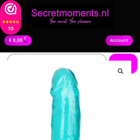
10
0
€
0,00
Account
Zoeken