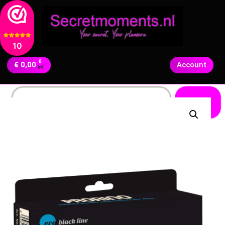
10
0
€
0,00
Account
Zoeken