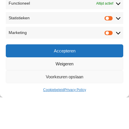
Functioneel
Altijd actief
Statistieken
Marketing
Accepteren
Weigeren
Voorkeuren opslaan
Cookiebeleid
Privacy Policy
Prorino Potency Powder For Men
7 sticks
€
20,65