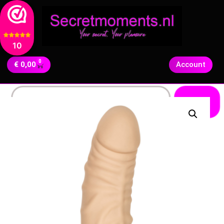
10
0
€
0,00
Account
Zoeken