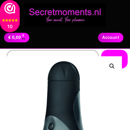
10
0
€
0,00
Account
Zoeken