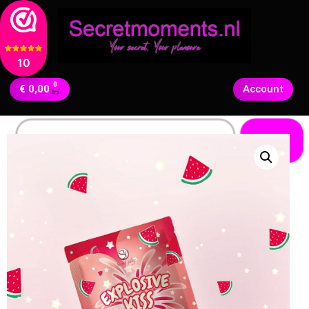
10
0
€
0,00
Account
Zoeken