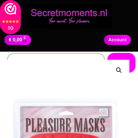
10
0
€
0,00
Account
Zoeken