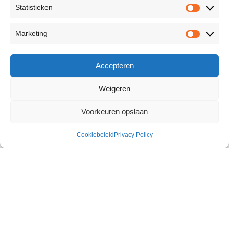
Statistieken
Marketing
Accepteren
Weigeren
Voorkeuren opslaan
Cookiebeleid
Privacy Policy
Pleasure Masks 2 pcs
€
14,04
8 op voorraad