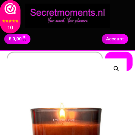
10
0
€
0,00
Account
Zoeken