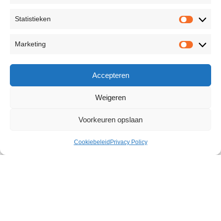
Statistieken
Marketing
Accepteren
Weigeren
Voorkeuren opslaan
Cookiebeleid
Privacy Policy
Pheromone Massage Candle
Black Diamond
€
28,92