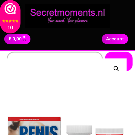
10
0
€
0,00
Account
Zoeken