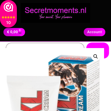
10
0
€
0,00
Account
Zoeken