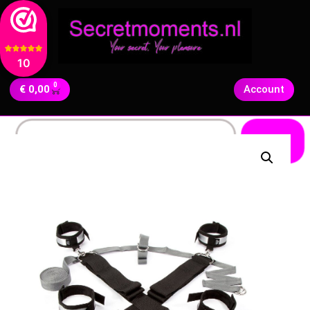
10
0
€
0,00
Account
Zoeken