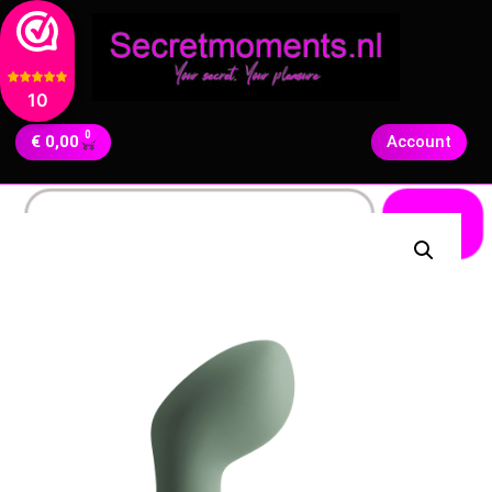
10
0
€
0,00
Account
Zoeken