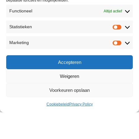
bepaalde functies en mogelijkheden.
Functioneel
Altijd actief
Statistieken
Marketing
Accepteren
Weigeren
Voorkeuren opslaan
Cookiebeleid
Privacy Policy
Outlaw Prostate Vibrator
€
48,75