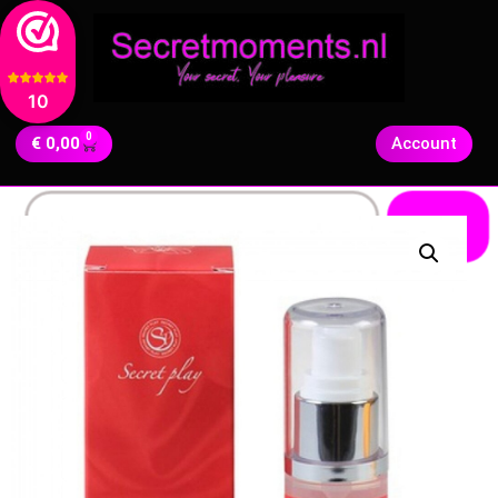
10
0
€
0,00
Account
Zoeken