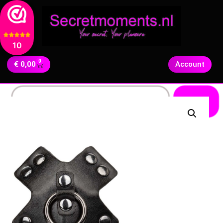
10
0
€
0,00
Account
Zoeken